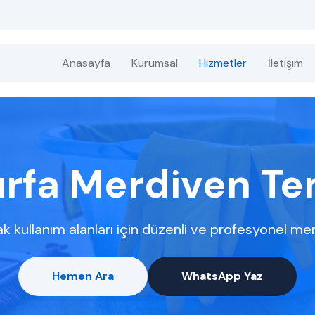
Anasayfa
Kurumsal
Hizmetler
İletişim
urfa Merdiven Tem
k kullanım alanları için düzenli ve profesyonel mer
Hemen Ara
WhatsApp Yaz