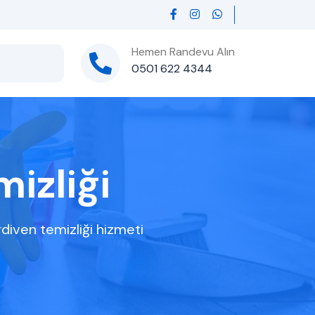
Hemen Randevu Alın
0501 622 4344
izliği
diven temizliği hizmeti