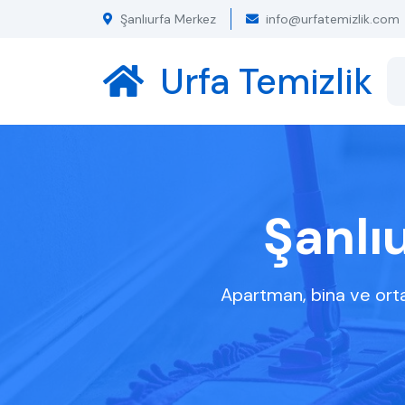
Şanlıurfa Merkez
info@urfatemizlik.com
Urfa Temizlik
Şanlı
Apartman, bina ve orta