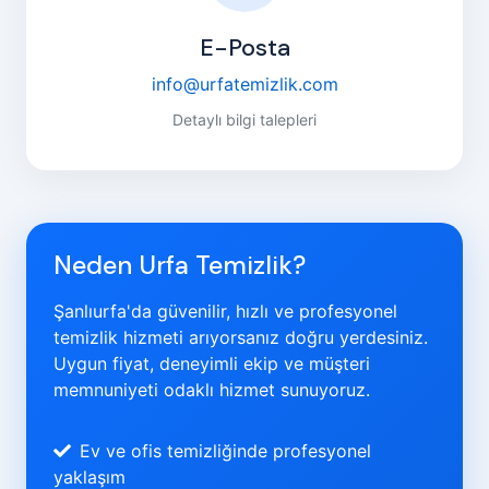
E-Posta
info@urfatemizlik.com
Detaylı bilgi talepleri
Neden Urfa Temizlik?
Şanlıurfa'da güvenilir, hızlı ve profesyonel
temizlik hizmeti arıyorsanız doğru yerdesiniz.
Uygun fiyat, deneyimli ekip ve müşteri
memnuniyeti odaklı hizmet sunuyoruz.
Ev ve ofis temizliğinde profesyonel
yaklaşım