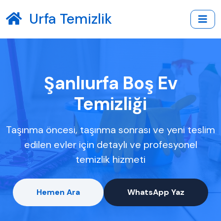
Urfa Temizlik
Şanlıurfa Boş Ev
Temizliği
Taşınma öncesi, taşınma sonrası ve yeni teslim
edilen evler için detaylı ve profesyonel
temizlik hizmeti
Hemen Ara
WhatsApp Yaz