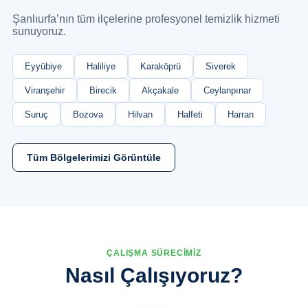
Şanlıurfa’nın tüm ilçelerine profesyonel temizlik hizmeti
sunuyoruz.
Eyyübiye
Haliliye
Karaköprü
Siverek
Viranşehir
Birecik
Akçakale
Ceylanpınar
Suruç
Bozova
Hilvan
Halfeti
Harran
Tüm Bölgelerimizi Görüntüle
ÇALIŞMA SÜRECİMİZ
Nasıl Çalışıyoruz?