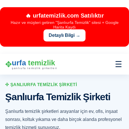
🔥 urfatemizlik.com Satılıktır
Hazır ve müşteri getiren "Şanlıurfa Temizlik" sitesi + Google
Harita Kaydı
Detaylı Bilgi →
urfa
temizlik
✥
☰
şanlıufa temizlik şirketleri
✣ ŞANLIURFA TEMİZLİK ŞİRKETİ
Şanlıurfa Temizlik Şirketi
Şanlıurfa temizlik şirketleri arayanlar için ev, ofis, inşaat
sonrası, koltuk yıkama ve daha birçok alanda profesyonel
temizlik hizmeti sunuyoruz.